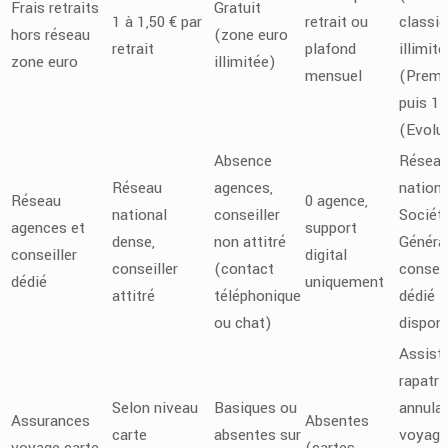
Frais retraits
Gratuit
1 à 1,50 € par
retrait ou
classi
hors réseau
(zone euro
retrait
plafond
illimité
zone euro
illimitée)
mensuel
(Premie
puis 1,
(Evolu
Absence
Résea
Réseau
agences,
nationa
Réseau
0 agence,
national
conseiller
Sociét
agences et
support
dense,
non attitré
Général
conseiller
digital
conseiller
(contact
conseil
dédié
uniquement
attitré
téléphonique
dédié
ou chat)
disponi
Assist
rapatri
Selon niveau
Basiques ou
annula
Assurances
Absentes
carte
absentes sur
voyage
voyage carte
(cartes