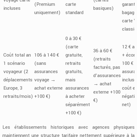
(Premium
carte
garanti
incluses
basiques)
uniquement)
standard
bagage
carte V
classi
0 à 30 €
(carte
12 € a
36 à 60 €
Coût total an
106 à 140 €
gratuite,
+ écon
(retraits
1 scénario
(sans
retraits
100 €
facturés, pas
voyageur (2
assurances
gratuits,
assura
d’assurances
déplacements
voyage →
mais
incluse
→ achat
Europe, 3
achat externe
assurances
coût ef
externe +100
retraits/mois)
+100 €)
à acheter
négatif
€)
séparément
net)
+100 €)
Les établissements historiques avec agences physiques
maintiennent une structure tarifaire nettement supérieure à la