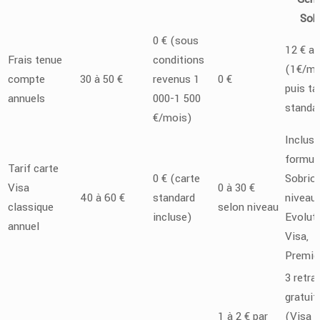
Sob
0 € (sous
12 € a
Frais tenue
conditions
(1€/mo
compte
30 à 50 €
revenus 1
0 €
puis tar
annuels
000-1 500
standa
€/mois)
Inclus 
formul
Tarif carte
0 € (carte
Sobrio 
Visa
0 à 30 €
40 à 60 €
standard
niveaux
classique
selon niveau
incluse)
Evoluti
annuel
Visa,
Premie
3 retra
gratui
1 à 2 € par
(Visa