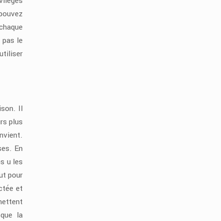
vilèges
 pouvez
 chaque
 pas le
tiliser
son. Il
rs plus
onvient.
ses. En
s u les
ut pour
ctée et
mettent
 que la