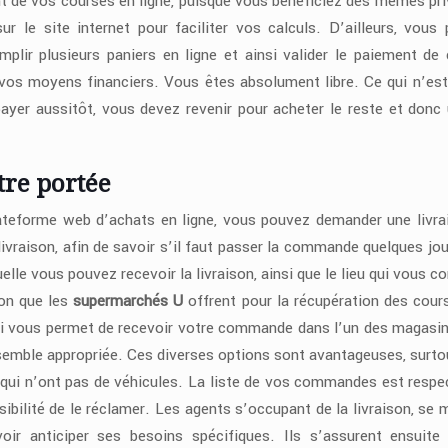
 de vos courses en ligne, puisque vous bénéficiez des mêmes pri
 le site internet pour faciliter vos calculs. D’ailleurs, vous
mplir plusieurs paniers en ligne et ainsi valider le paiement de
 vos moyens financiers. Vous êtes absolument libre. Ce qui n’est
ayer aussitôt, vous devez revenir pour acheter le reste et donc u
tre portée
teforme web d’achats en ligne, vous pouvez demander une livrai
livraison, afin de savoir s’il faut passer la commande quelques jou
uelle vous pouvez recevoir la livraison, ainsi que le lieu qui vous c
ion que les
supermarchés U
offrent pour la récupération des cour
qui vous permet de recevoir votre commande dans l’un des magasin
 semble appropriée. Ces diverses options sont avantageuses, surto
qui n’ont pas de véhicules. La liste de vos commandes est respe
sibilité de le réclamer. Les agents s’occupant de la livraison, se 
r anticiper ses besoins spécifiques. Ils s’assurent ensuite