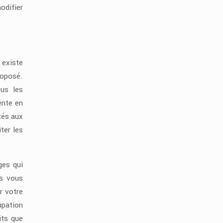
odifier
 existe
roposé.
ous les
ente en
tés aux
iter les
ges qui
ns vous
r votre
upation
its que