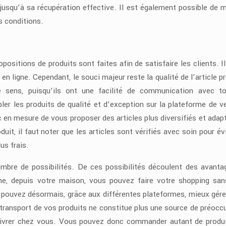
usqu’à sa récupération effective. Il est également possible de m
s conditions.
positions de produits sont faites afin de satisfaire les clients. Il
n ligne. Cependant, le souci majeur reste la qualité de l’article p
 sens, puisqu’ils ont une facilité de communication avec t
ler les produits de qualité et d’exception sur la plateforme de v
c en mesure de vous proposer des articles plus diversifiés et adap
duit, il faut noter que les articles sont vérifiés avec soin pour év
us frais.
bre de possibilités. De ces possibilités découlent des avanta
gne, depuis votre maison, vous pouvez faire votre shopping sa
 pouvez désormais, grâce aux différentes plateformes, mieux gére
le transport de vos produits ne constitue plus une source de préocc
e livrer chez vous. Vous pouvez donc commander autant de produ