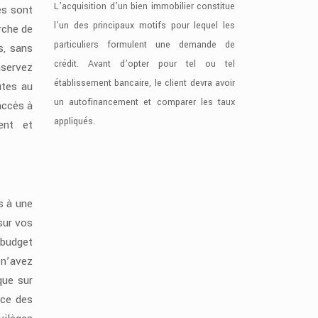
L’acquisition d’un bien immobilier constitue
es sont
l’un des principaux motifs pour lequel les
rche de
particuliers formulent une demande de
s, sans
crédit. Avant d’opter pour tel ou tel
nservez
établissement bancaire, le client devra avoir
utes au
un autofinancement et comparer les taux
accès à
appliqués.
ent et
rs à une
sur vos
 budget
 n’avez
que sur
nce des