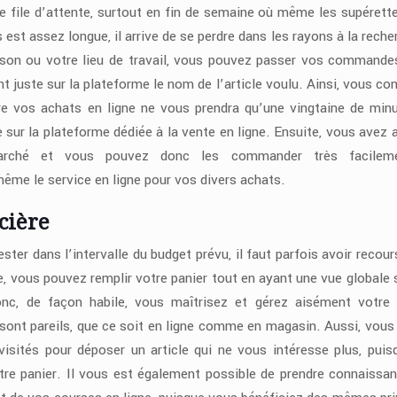
le file d’attente, surtout en fin de semaine où même les supérett
 est assez longue, il arrive de se perdre dans les rayons à la reche
maison ou votre lieu de travail, vous pouvez passer vos commande
t juste sur la plateforme le nom de l’article voulu. Ainsi, vous co
aire vos achats en ligne ne vous prendra qu’une vingtaine de min
e sur la plateforme dédiée à la vente en ligne. Ensuite, vous avez 
marché et vous pouvez donc les commander très facilem
ême le service en ligne pour vos divers achats.
cière
ester dans l’intervalle du budget prévu, il faut parfois avoir recou
ne, vous pouvez remplir votre panier tout en ayant une vue globale 
nc, de façon habile, vous maîtrisez et gérez aisément votre
 sont pareils, que ce soit en ligne comme en magasin. Aussi, vous
visités pour déposer un article qui ne vous intéresse plus, puis
votre panier. Il vous est également possible de prendre connaissa