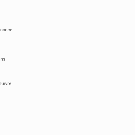
inance.
ons
suivre
e