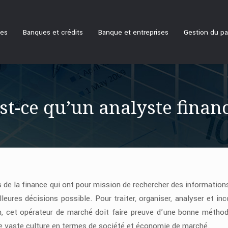
ues
Banques et crédits
Banque et entreprises
Gestion du pa
st-ce qu’un analyste financ
 de la finance qui ont pour mission de rechercher des informations
lleures décisions possible. Pour traiter, organiser, analyser et inc
on, cet opérateur de marché doit faire preuve d’une bonne méthod
ne vaste culture en termes de société et économie de marché.