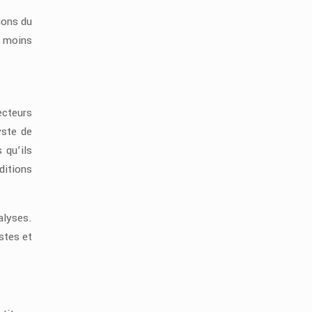
ions du
t moins
ecteurs
yste de
 qu’ils
ditions
alyses.
stes et