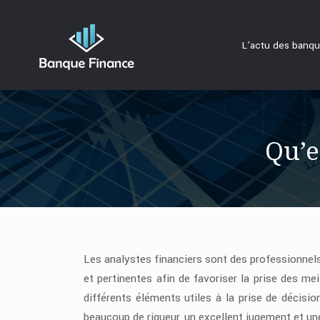
L’actu des banq
Qu’e
Les analystes financiers sont des professionnels
et pertinentes afin de favoriser la prise des mei
différents éléments utiles à la prise de décisi
beaucoup de rigueur, un excellent jugement et u