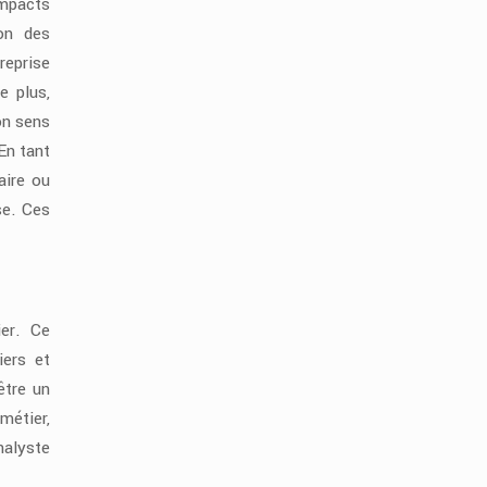
impacts
ion des
reprise
e plus,
bon sens
En tant
aire ou
se. Ces
ier. Ce
iers et
être un
 métier,
nalyste