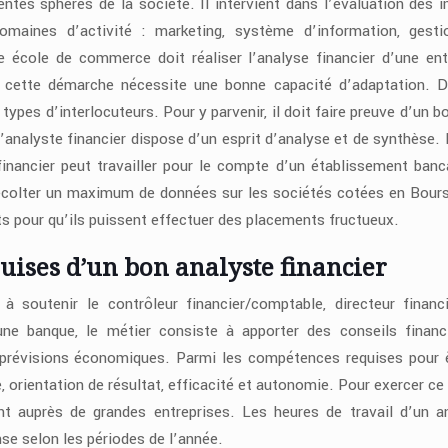
entes sphères de la société. Il intervient dans l’évaluation des 
domaines d’activité : marketing, système d’information, gest
école de commerce doit réaliser l’analyse financier d’une ent
e cette démarche nécessite une bonne capacité d’adaptation. D
 types d’interlocuteurs. Pour y parvenir, il doit faire preuve d’un 
l’analyste financier dispose d’un esprit d’analyse et de synthèse. 
financier peut travailler pour le compte d’un établissement banc
e récolter un maximum de données sur les sociétés cotées en Bour
s pour qu’ils puissent effectuer des placements fructueux.
uises d’un bon analyste financier
à soutenir le contrôleur financier/comptable, directeur financ
’une banque, le métier consiste à apporter des conseils financ
 prévisions économiques. Parmi les compétences requises pour 
ue, orientation de résultat, efficacité et autonomie. Pour exercer ce
ent auprès de grandes entreprises. Les heures de travail d’un a
ense selon les périodes de l’année.