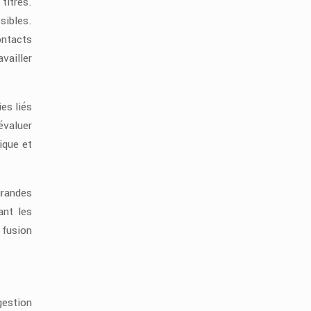
titres.
sibles.
ontacts
vailler
es liés
évaluer
ique et
grandes
ant les
 fusion
gestion