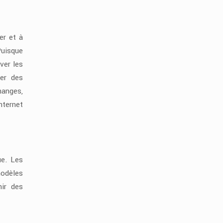
er et à
Puisque
ver les
er des
hanges,
nternet
ue. Les
modèles
nir des