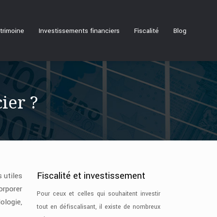
trimoine
Investissements financiers
Fiscalité
Blog
ier ?
Fiscalité et investissement
 utiles
orporer
Pour ceux et celles qui souhaitent investir
ologie,
tout en défiscalisant, il existe de nombreux