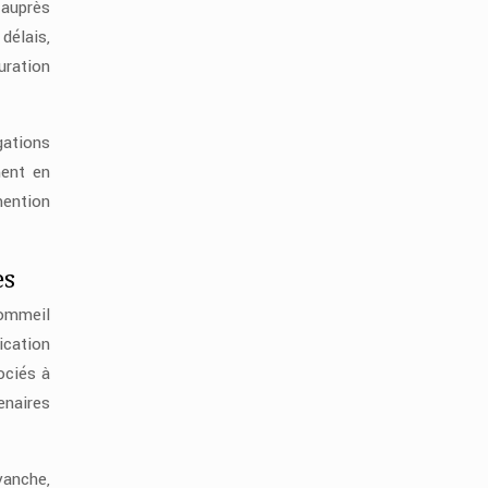
 auprès
délais,
uration
gations
ment en
ention
es
sommeil
ication
ociés à
enaires
vanche,