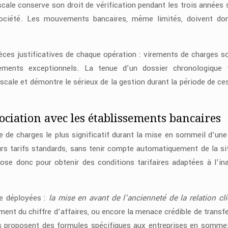
iscale conserve son droit de vérification pendant les trois années 
a société. Les mouvements bancaires, même limités, doivent do
èces justificatives de chaque opération : virements de charges so
ements exceptionnels. La tenue d’un dossier chronologique f
iscale et démontre le sérieux de la gestion durant la période de ce
ociation avec les établissements bancaires
e de charges le plus significatif durant la mise en sommeil d’un
rs tarifs standards, sans tenir compte automatiquement de la si
ose donc pour obtenir des conditions tarifaires adaptées à l’ina
re déployées :
la mise en avant de l’ancienneté de la relation cl
ment du chiffre d’affaires, ou encore la menace crédible de transfe
s proposent des formules spécifiques aux entreprises en sommei