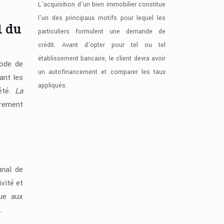
L’acquisition d’un bien immobilier constitue
l’un des principaux motifs pour lequel les
1 du
particuliers formulent une demande de
crédit. Avant d’opter pour tel ou tel
établissement bancaire, le client devra avoir
Code de
un autofinancement et comparer les taux
ant les
appliqués.
iété.
La
irement
unal de
vité et
que aux
.