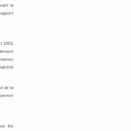
vant la
support
t 2003,
alement
ntaines
abilité
é de la
permet
our les