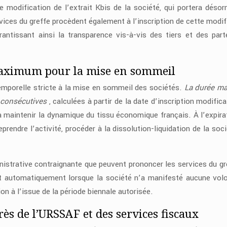
 modification de l’extrait Kbis de la société, qui portera désor
ices du greffe procèdent également à l’inscription de cette modif
ntissant ainsi la transparence vis-à-vis des tiers et des part
maximum pour la mise en sommeil
temporelle stricte à la mise en sommeil des sociétés.
La durée m
s consécutives
, calculées à partir de la date d’inscription modific
 à maintenir la dynamique du tissu économique français. À l’expira
reprendre l’activité, procéder à la dissolution-liquidation de la soc
nistrative contraignante que peuvent prononcer les services du gr
nt automatiquement lorsque la société n’a manifesté aucune vol
ion à l’issue de la période biennale autorisée.
ès de l’URSSAF et des services fiscaux