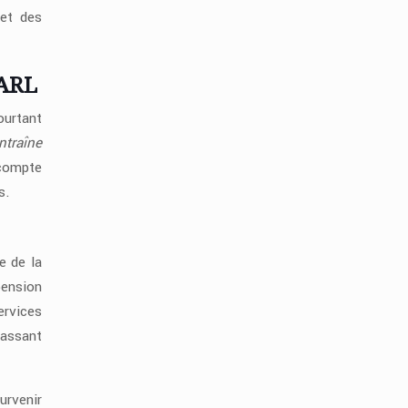
 et des
SARL
ourtant
ntraîne
 compte
s.
e de la
pension
ervices
passant
urvenir