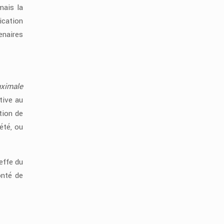
mais la
ication
enaires
aximale
ative au
tion de
iété, ou
effe du
onté de