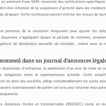
se en sommeil d’une SARL nécessite des notifications spécifiques
it être informée de la suspension d’activité dans les meilleurs 
du dirigeant. Cette notification permet d’éviter les erreurs de fact
tre prévenus de la cessation temporaire pour ajuster les obli
es dispenses s’appliquent durant la période de sommeil, notam
gations de déclaration annuelle de résultats
, même avec la m
n sommeil dans un journal d’annonces légal
 dissolution d’entreprise, la publication d’un avis de mise en 
 obligatoire selon la réglementation actuelle. Cette simplif
rmes du droit des sociétés, allège considérablement les coûts ass
sissent volontairement de publier cet avis pour informer leurs part
ansparente.
 des Annonces Civiles et Commerciales (BODACC) reste, en re