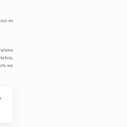
tout en
rations
tefois,
its sur
s