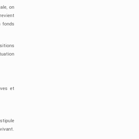
ale, on
revient
s fonds
sitions
tuation
ives et
stipule
vivant.