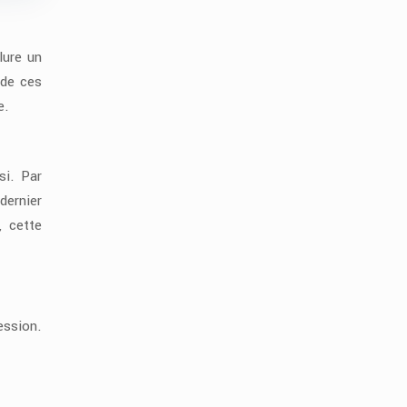
lure un
 de ces
e.
si. Par
dernier
, cette
ession.