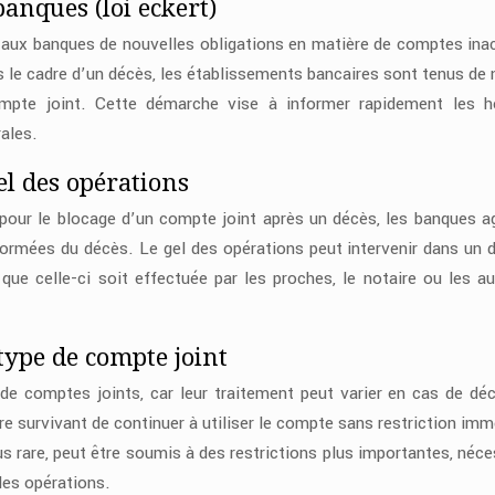
banques (loi eckert)
e aux banques de nouvelles obligations en matière de comptes inac
le cadre d’un décès, les établissements bancaires sont tenus de n
mpte joint. Cette démarche vise à informer rapidement les hé
rales.
el des opérations
e pour le blocage d’un compte joint après un décès, les banques a
formées du décès. Le gel des opérations peut intervenir dans un d
que celle-ci soit effectuée par les proches, le notaire ou les au
type de compte joint
s de comptes joints, car leur traitement peut varier en cas de dé
re survivant de continuer à utiliser le compte sans restriction imm
lus rare, peut être soumis à des restrictions plus importantes, néce
des opérations.