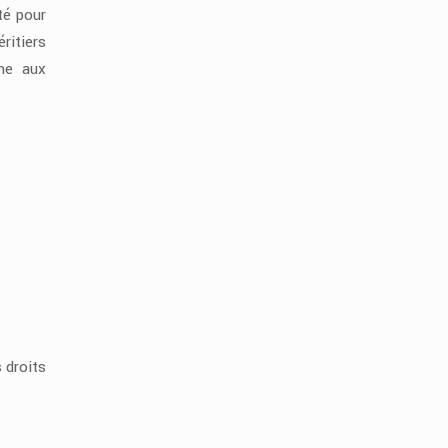
té pour
ritiers
rme aux
 droits