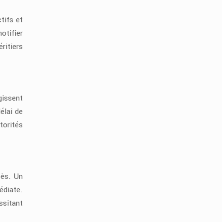
tifs et
otifier
ritiers
gissent
élai de
torités
cès. Un
édiate.
ssitant