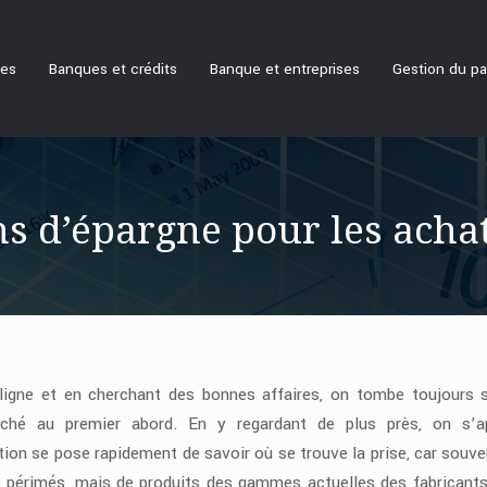
ues
Banques et crédits
Banque et entreprises
Gestion du pa
ns d’épargne pour les achat
ligne et en cherchant des bonnes affaires, on tombe toujours 
hé au premier abord. En y regardant de plus près, on s’ap
tion se pose rapidement de savoir où se trouve la prise, car souven
 périmés, mais de produits des gammes actuelles des fabricants