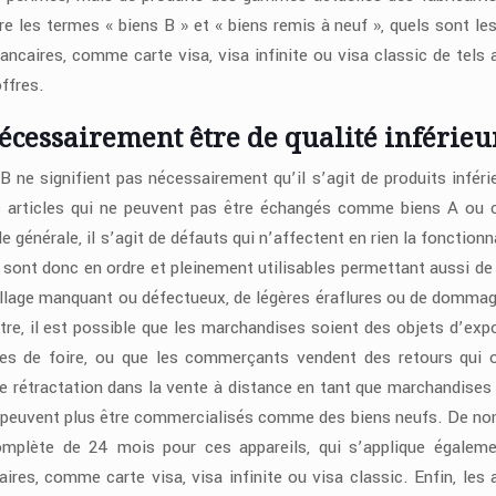
re les termes « biens B » et « biens remis à neuf », quels sont les
caires, comme carte visa, visa infinite ou visa classic de tels a
offres.
écessairement être de qualité inférieu
 B ne signifient pas nécessairement qu’il s’agit de produits inféri
s articles qui ne peuvent pas être échangés comme biens A o
 générale, il s’agit de défauts qui n’affectent en rien la fonctionn
les sont donc en ordre et pleinement utilisables permettant aussi de
ballage manquant ou défectueux, de légères éraflures ou de dommag
re, il est possible que les marchandises soient des objets d’expo
les de foire, ou que les commerçants vendent des retours qui 
 de rétractation dans la vente à distance en tant que marchandises
ne peuvent plus être commercialisés comme des biens neufs. De n
omplète de 24 mois pour ces appareils, qui s’applique égalem
ires, comme carte visa, visa infinite ou visa classic. Enfin, les a