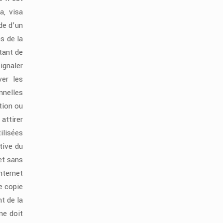
a, visa
de d’un
s de la
tant de
ignaler
ver les
nnelles
tion ou
attirer
ilisées
tive du
et sans
nternet
e copie
t de la
ne doit