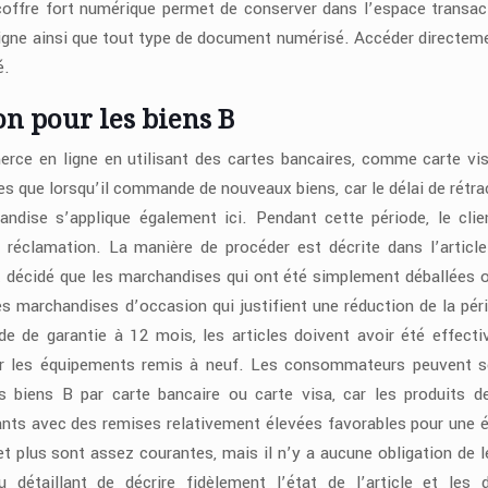
offre fort numérique permet de conserver dans l’espace transac
 ligne ainsi que tout type de document numérisé. Accéder directem
é.
on pour les biens B
ce en ligne en utilisant des cartes bancaires, comme carte vis
ues que lorsqu’il commande de nouveaux biens, car le délai de rétra
ndise s’applique également ici. Pendant cette période, le clie
ne réclamation. La manière de procéder est décrite dans l’article
ont décidé que les marchandises qui ont été simplement déballées 
 marchandises d’occasion qui justifient une réduction de la pér
iode de garantie à 12 mois, les articles doivent avoir été effect
ur les équipements remis à neuf. Les consommateurs peuvent 
s biens B par carte bancaire ou carte visa, car les produits d
lants avec des remises relativement élevées favorables pour une 
et plus sont assez courantes, mais il n’y a aucune obligation de le
détaillant de décrire fidèlement l’état de l’article et les 