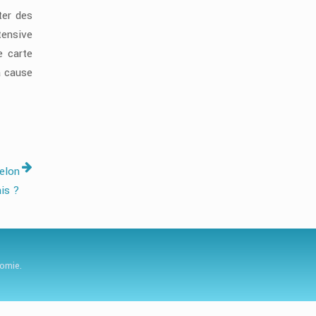
ter des
tensive
e carte
a cause
selon
ais ?
nomie.