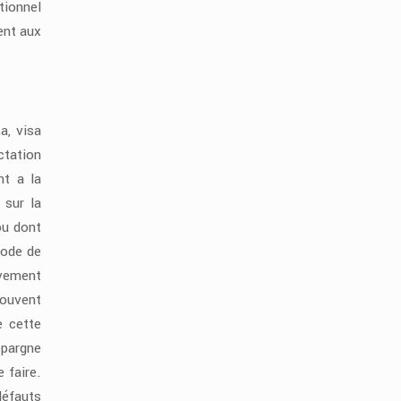
tionnel
ent aux
a, visa
ctation
nt a la
 sur la
ou dont
iode de
ivement
souvent
e cette
épargne
 faire.
défauts