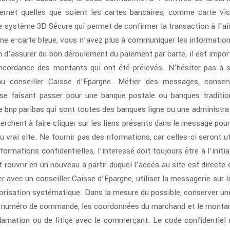
ernet quelles que soient les cartes bancaires, comme carte vis
t le système 3D Sécure qui permet de confirmer la transaction à l’ai
une e-carte bleue, vous n’avez plus à communiquer les information
fin d’assurer du bon déroulement du paiement par carte, il est impor
concordance des montants qui ont été prélevés. N’hésiter pas à s
u conseiller Caisse d’Epargne. Méfier des messages, conser
x se faisant passer pour une banque postale ou banques traditio
bnp paribas qui sont toutes des banques ligne ou une administra
erchent à faire cliquer sur les liens présents dans le message pour 
u vrai site. Ne fournir pas des nformations, car celles-ci seront ut
rmations confidentielles, l’interessé doit toujours être à l’initia
 rouvrir en un nouveau à partir duquel l’accés au site est directe 
r avec un conseiller Caisse d’Epargne, utiliser la messagerie sur I
torisation systématique. Dans la mesure du possible, conserver un
 le numéro de commande, les coordonnées du marchand et le montan
éclamation ou de litige avec le commerçant. Le code confidentiel 