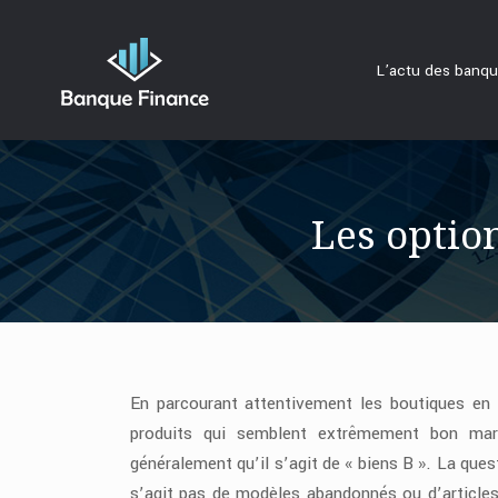
L’actu des banq
Les optio
En parcourant attentivement les boutiques en 
produits qui semblent extrêmement bon marc
généralement qu’il s’agit de « biens B ». La ques
s’agit pas de modèles abandonnés ou d’articles