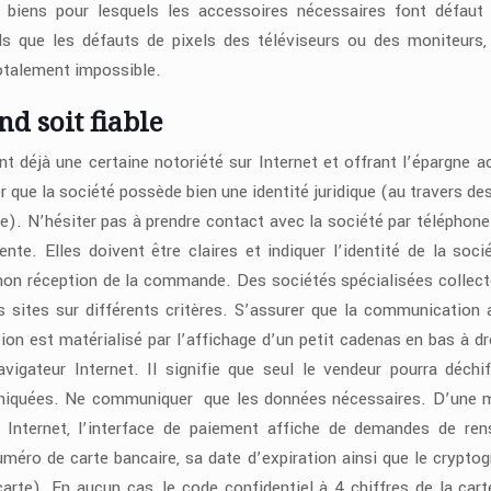
 biens pour lesquels les accessoires nécessaires font défaut
ls que les défauts de pixels des téléviseurs ou des moniteurs,
 totalement impossible.
nd soit fiable
t déjà une certaine notoriété sur Internet et offrant l’épargne a
fier que la société possède bien une identité juridique (au travers d
). N’hésiter pas à prendre contact avec la société par téléphone
nte. Elles doivent être claires et indiquer l’identité de la socié
 non réception de la commande. Des sociétés spécialisées collect
s sites sur différents critères. S’assurer que la communication 
ion est matérialisé par l’affichage d’un petit cadenas en bas à dr
vigateur Internet. Il signifie que seul le vendeur pourra déchif
niquées. Ne communiquer que les données nécessaires. D’une 
 Internet, l’interface de paiement affiche de demandes de ren
numéro de carte bancaire, sa date d’expiration ainsi que le crypt
carte). En aucun cas, le code confidentiel à 4 chiffres de la cart