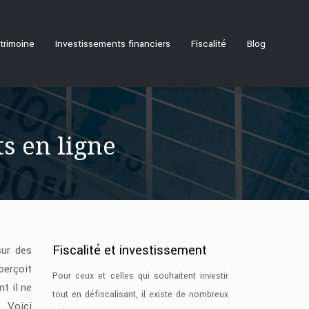
trimoine
Investissements financiers
Fiscalité
Blog
s en ligne
Fiscalité et investissement
sur des
erçoit
Pour ceux et celles qui souhaitent investir
t il ne
tout en défiscalisant, il existe de nombreux
. Voici