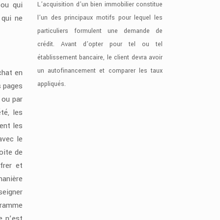
 ou qui
L’acquisition d’un bien immobilier constitue
 qui ne
l’un des principaux motifs pour lequel les
particuliers formulent une demande de
crédit. Avant d’opter pour tel ou tel
établissement bancaire, le client devra avoir
un autofinancement et comparer les taux
chat en
appliqués.
es pages
 ou par
té, les
ent les
avec le
oite de
frer et
manière
seigner
ogramme
e n’est