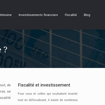
trimoine
Investissements financiers
Fiscalité
Blog
 ?
Fiscalité et investissement
out, de
rse, se
Pour ceux et celles qui souhaitent investir
scalité
tout en défiscalisant, il existe de nombreux