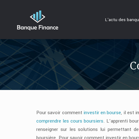
L’actu des banq
C
Pour savoir comment
investir en bourse
, il est
comprendre les cours boursiers
. L’apprenti bour
renseigner sur les solutions lui permettant de
boursière. Pour savoir comment investir en bour