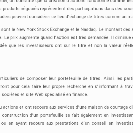
ier, on constate que la création d’actions fonctionne comme les
s produits négociés représentent des participations dans des socié
traders peuvent considérer ce lieu d’échange de titres comme un m
is sont le New York Stock Exchange et le Nasdaq. Le montant des 
e. Le prix augmente quand l’action est très demandée. Il diminue 
dée que les investisseurs ont sur le titre et non la valeur réell
iculiers de composer leur portefeuille de titres. Ainsi, les parti
ront pour cela faire leur propre recherche en s’informant à trav
s sociétés et site Web spécialisé en finance.
u actions et ont recours aux services d’une maison de courtage d
a construction d’un portefeuille se fait également en investissa
 ou en ayant recours aux prestations d’un conseil en investi