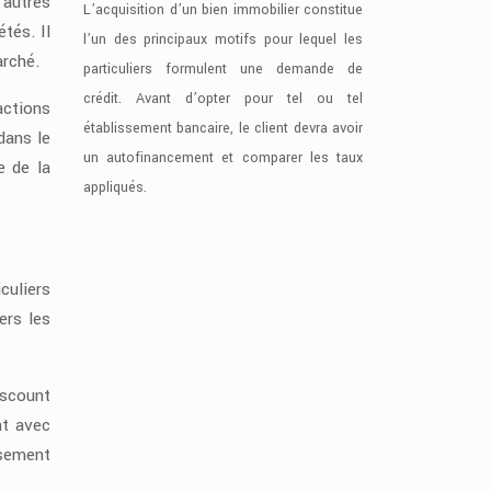
 autres
L’acquisition d’un bien immobilier constitue
tés. Il
l’un des principaux motifs pour lequel les
arché.
particuliers formulent une demande de
crédit. Avant d’opter pour tel ou tel
actions
établissement bancaire, le client devra avoir
dans le
un autofinancement et comparer les taux
e de la
appliqués.
culiers
ers les
iscount
nt avec
ssement