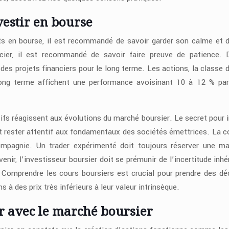
vestir en bourse
s en bourse, il est recommandé de savoir garder son calme et d
ier, il est recommandé de savoir faire preuve de patience. 
des projets financiers pour le long terme. Les actions, la classe d
 long terme affichent une performance avoisinant 10 à 12 % pa
tifs réagissent aux évolutions du marché boursier. Le secret pour i
et rester attentif aux fondamentaux des sociétés émettrices. La c
 compagnie. Un trader expérimenté doit toujours réserver une m
enir, l’investisseur boursier doit se prémunir de l’incertitude inhé
. Comprendre les cours boursiers est crucial pour prendre des dé
 à des prix très inférieurs à leur valeur intrinsèque.
er avec le marché boursier