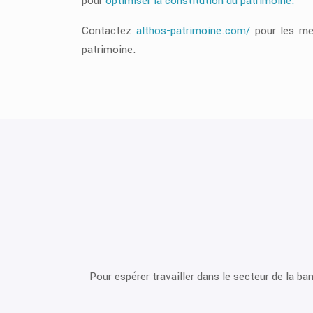
pour
optimiser la constitution du patrimoine.
Contactez
althos-patrimoine.com/
pour les mei
patrimoine.
Les formations en finance, comptabilité, ge
ce ou un master