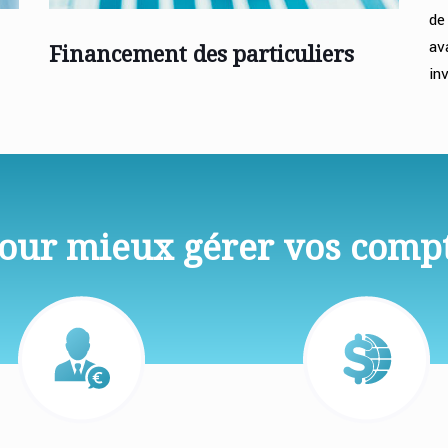
de 
a
Financement des particuliers
in
pour mieux gérer vos comp