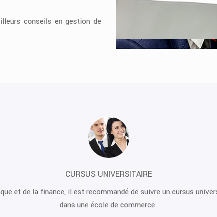
lleurs conseils en gestion de
FORMATIONS ET MÉTIERS DE LA FINANCE
stion pourront déboucher sur plusieurs métiers à l’instar d’analyste
patrimoine, courtier en assurance…