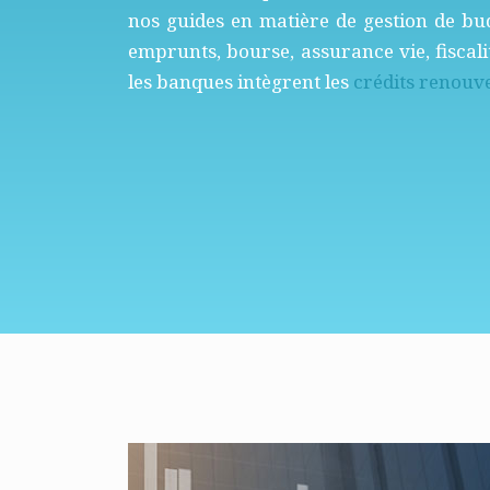
nos guides en matière de gestion de bud
emprunts, bourse, assurance vie, fiscal
les banques intègrent les
crédits renouv