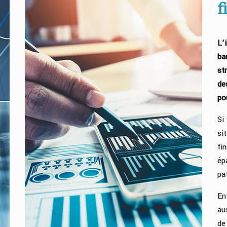
f
L’
ba
st
de
po
Si
si
fi
ép
pa
En
au
de